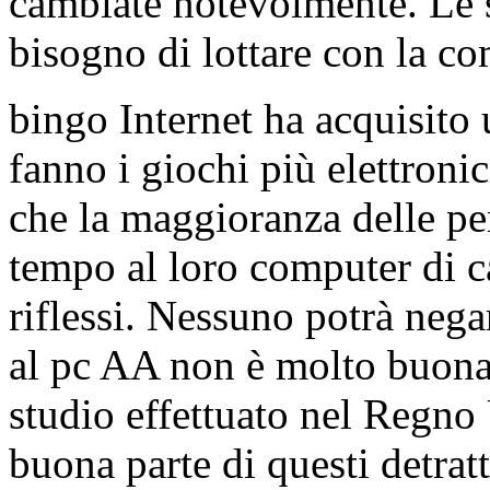
cambiate notevolmente. Le 
bisogno di lottare con la co
bingo Internet ha acquisito 
fanno i giochi più elettronic
che la maggioranza delle pe
tempo al loro computer di c
riflessi. Nessuno potrà neg
al pc AA non è molto buona p
studio effettuato nel Regno
buona parte di questi detrat