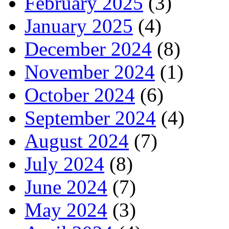
February 2025
(3)
January 2025
(4)
December 2024
(8)
November 2024
(1)
October 2024
(6)
September 2024
(4)
August 2024
(7)
July 2024
(8)
June 2024
(7)
May 2024
(3)