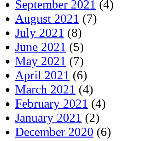
September 2021
(4)
August 2021
(7)
July 2021
(8)
June 2021
(5)
May 2021
(7)
April 2021
(6)
March 2021
(4)
February 2021
(4)
January 2021
(2)
December 2020
(6)