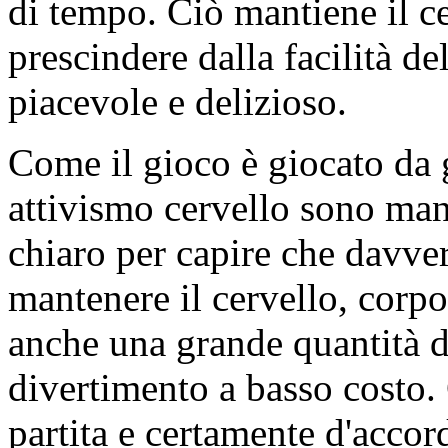
di tempo. Ciò mantiene il ce
prescindere dalla facilità d
piacevole e delizioso.
Come il gioco è giocato da gi
attivismo cervello sono mant
chiaro per capire che davve
mantenere il cervello, corpo
anche una grande quantità di
divertimento a basso costo.
partita e certamente d'accor