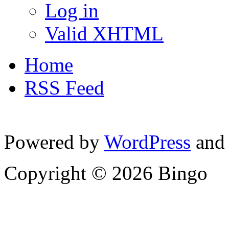
Log in
Valid XHTML
Home
RSS Feed
Powered by
WordPress
and
Copyright © 2026 Bingo