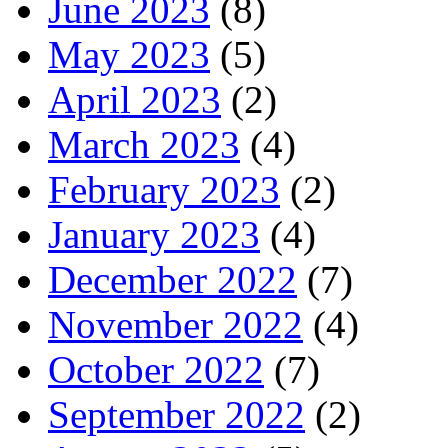
June 2023
(8)
May 2023
(5)
April 2023
(2)
March 2023
(4)
February 2023
(2)
January 2023
(4)
December 2022
(7)
November 2022
(4)
October 2022
(7)
September 2022
(2)