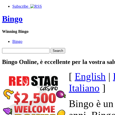
Subscribe
Bingo
Winning Bingo
Bingo
Bingo Online, è eccellente per la vostra sal
[
English
|
Italiano
]
Bingo è un 