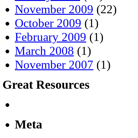
November 2009
(22)
October 2009
(1)
February 2009
(1)
March 2008
(1)
November 2007
(1)
Great Resources
Meta