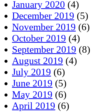
January 2020
(4)
December 2019
(5)
November 2019
(6)
October 2019
(4)
September 2019
(8)
August 2019
(4)
July 2019
(6)
June 2019
(5)
May 2019
(6)
April 2019
(6)